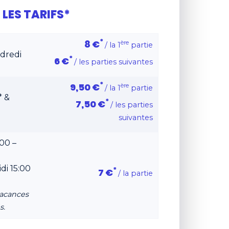
LES TARIFS*
*
8 €
ère
/ la 1
partie
dredi
*
6 €
/ les parties suivantes
*
9,50 €
ère
/ la 1
partie
* &
*
7,50 €
/ les parties
suivantes
00 –
di 15:00
*
7 €
/ la partie
vacances
s.