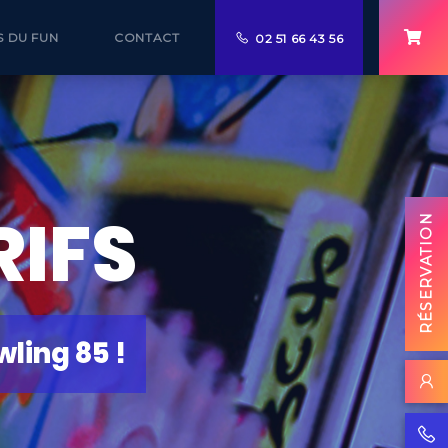
S DU FUN
CONTACT
02 51 66 43 56
RIFS
RÉSERVATION
wling 85 !