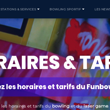
STATIONS & SERVICES
BOWLING SPORTIF
LES NEW
AIRES & TA
 les horaires et tarifs du Funbo
les horaires et tarifs du
bowling
et du
laser game
.