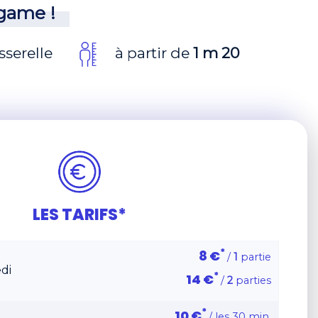
 game !
sserelle
à partir de
1 m 20
LES TARIFS*
*
8 €
/
1
partie
di
*
14 €
/
2
parties
*
10 €
/ les 30 min.