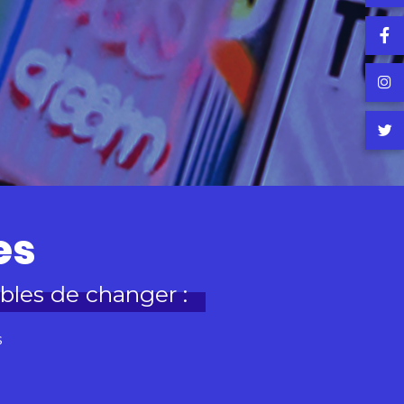
es
ibles de changer :
s