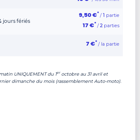
*
9,50 €
/
1
partie
jours fériés
*
17 €
/
2
parties
*
7 €
/ la partie
er
e matin UNIQUEMENT du 1
octobre au 31 avril et
rnier dimanche du mois (rassemblement Auto-moto).