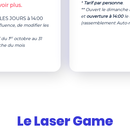
*
Tarif par personne
.
oir plus.
** Ouvert le dimanch
et
ouverture à 14:00
le
LES JOURS à 14:00
(rassemblement Auto-
fluence, de modifier les
er
 du 1
octobre au 31
che du mois
Le Laser Game