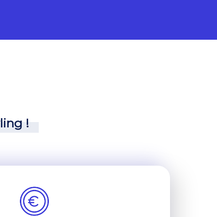
ling !