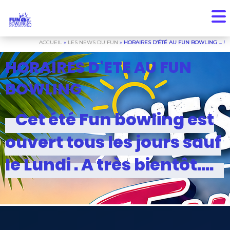
ACCUEIL
»
LES NEWS DU FUN
»
HORAIRES D’ÉTÉ AU FUN BOWLING … !
HORAIRES D'ETE AU FUN
BOWLING
Cet été Fun bowling est
ouvert tous les jours sauf
le Lundi . A très bientôt….