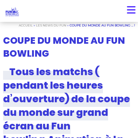
ACCUEIL
»
LES NEWS DU FUN
»
COUPE DU MONDE AU FUN BOWLING … !
COUPE DU MONDE AU FUN
BOWLING
Tous les matchs (
pendant les heures
d’ouverture) de la coupe
du monde sur grand
écran au Fun