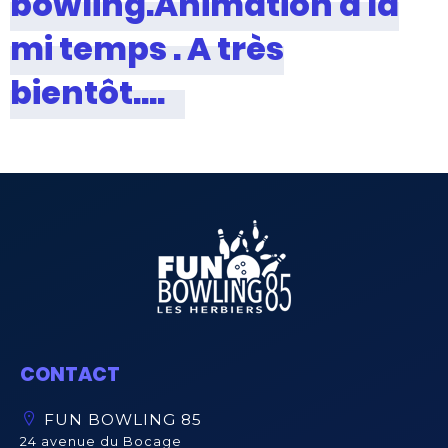
bowling.Animation à la
mi temps . A très
bientôt….
CONTACT
FUN BOWLING 85
24 avenue du Bocage